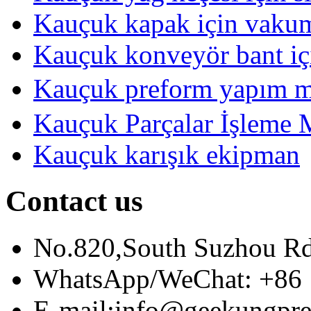
Kauçuk kapak için vakum
Kauçuk konveyör bant içi
Kauçuk preform yapım 
Kauçuk Parçalar İşleme 
Kauçuk karışık ekipman
Contact us
No.820,South Suzhou R
WhatsApp/WeChat: +86 
E-mail:info@geekungpre