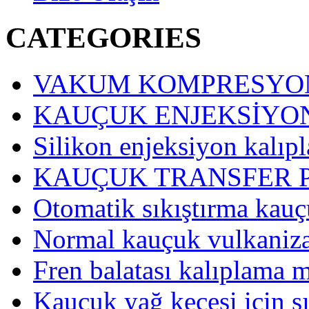
CATEGORIES
VAKUM KOMPRESYON
KAUÇUK ENJEKSİYO
Silikon enjeksiyon kalıp
KAUÇUK TRANSFER P
Otomatik sıkıştırma kau
Normal kauçuk vulkaniz
Fren balatası kalıplama 
Kauçuk yağ keçesi için s