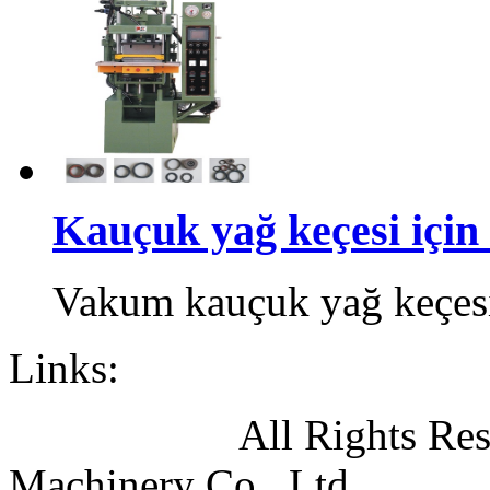
Kauçuk yağ keçesi için .
Vakum kauçuk yağ keçesi 
Links:
All Rights Reserved
Machinery Co., Ltd